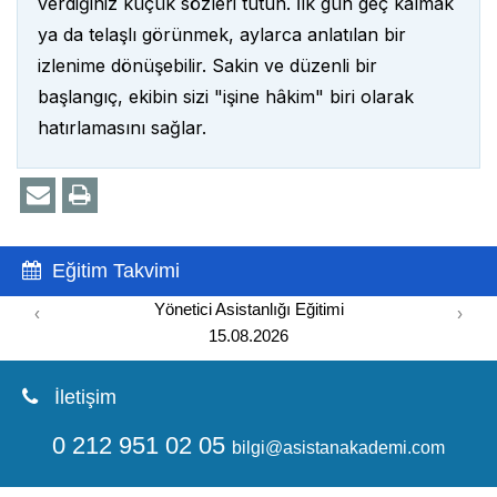
verdiğiniz küçük sözleri tutun. İlk gün geç kalmak
ya da telaşlı görünmek, aylarca anlatılan bir
izlenime dönüşebilir. Sakin ve düzenli bir
başlangıç, ekibin sizi "işine hâkim" biri olarak
hatırlamasını sağlar.
Eğitim Takvimi
Yönetici Asistanlığı Eğitimi
‹
›
15.08.2026
İletişim
0 212 951 02 05
bilgi@asistanakademi.com