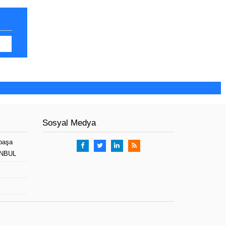
Sosyal Medya
paşa
TANBUL