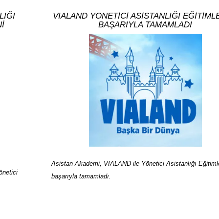
LIĞI
VIALAND YONETİCİ ASİSTANLIĞI EĞİTİML
Nİ
BAŞARIYLA TAMAMLADI
Asistan Akademi, VIALAND ile Yönetici Asistanlığı Eğitimle
önetici
başarıyla tamamladı.