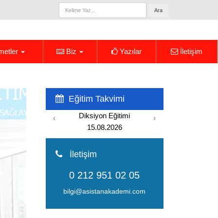
Ara
metler
Biz
Yazılar
İletişim
Eğitim Takvimi
Diksiyon Eğitimi
Yönetici Asistanlığı Eğ
‹
›
15.08.2026
22.08.2026
İletişim
0 212 951 02 05
bilgi@asistanakademi.com