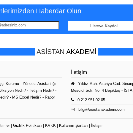
timlerimizden Haberdar Olun
Listeye Kaydol
ASİSTAN
AKADEMİ
İletişim
İşçi Kurumu
-
Yönetici Asistanlığı
Yıldız Mah. Asariye Cad. Sinan
Diksiyon Nedir?
-
İletişim Nedir?
-
Mescidi Sok. No: 4 Beşiktaş - İS
edir?
-
MS Excel Nedir?
-
Rapor
0 212 951 02 05
bilgi@asistanakademi.com
timler
|
Gizlilik Politikası
|
KVKK
|
Kullanım Şartları
|
İletişim