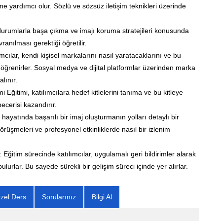
ine yardımcı olur. Sözlü ve sözsüz iletişim teknikleri üzerinde
durumlarla başa çıkma ve imajı koruma stratejileri konusunda
vranılması gerektiği öğretilir.
ımcılar, kendi kişisel markalarını nasıl yaratacaklarını ve bu
öğrenirler. Sosyal medya ve dijital platformlar üzerinden marka
alınır.
i Eğitimi, katılımcılara hedef kitlelerini tanıma ve bu kitleye
becerisi kazandırır.
ş hayatında başarılı bir imaj oluşturmanın yolları detaylı bir
 görüşmeleri ve profesyonel etkinliklerde nasıl bir izlenim
: Eğitim sürecinde katılımcılar, uygulamalı geri bildirimler alarak
ulurlar. Bu sayede sürekli bir gelişim süreci içinde yer alırlar.
zel Ders
Sorularınız
Bilgi Al