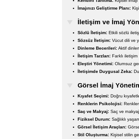
Kendini Tanıtma:
Kişisel imajı
İmajınızı Geliştirme Planı:
Kişi
İletişim ve İmaj Yö
Sözlü İletişim:
Etkili sözlü ileti
Sözsüz İletişim:
Vücut dili ve y
Dinleme Becerileri:
Aktif dinle
İletişim Tarzları:
Farklı iletişim 
Eleştiri Yönetimi:
Olumsuz geri
İletişimde Duygusal Zeka:
Duy
Görsel İmaj Yöneti
Kıyafet Seçimi:
Doğru kıyafetler
Renklerin Psikolojisi:
Renkleri
Saç ve Makyaj:
Saç ve makyajı
Fiziksel Durum:
Sağlıklı yaşam 
Görsel İletişim Araçları:
Görsel
Stil Oluşturma:
Kişisel stilin ge