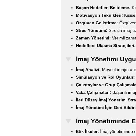
Başarı Hedefleri Belirleme:
Kiş
Motivasyon Teknikleri:
Kişise
Özgüven Geliştirme:
Özgüveni
Stres Yönetimi:
Stresin imaj üz
Zaman Yönetimi:
Verimli zaman
Hedeflere Ulaşma Stratejileri:
İmaj Yönetimi Uygu
İmaj Analizi:
Mevcut imajın anal
Simülasyon ve Rol Oyunları:
Çalıştaylar ve Grup Çalışmala
Vaka Çalışmaları:
Başarılı ima
İleri Düzey İmaj Yönetimi Strat
İmaj Yönetimi İçin Geri Bildir
İmaj Yönetiminde E
Etik İlkeler:
İmaj yönetiminde eti