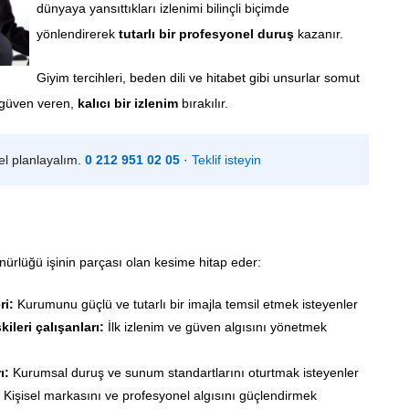
dünyaya yansıttıkları izlenimi bilinçli biçimde
yönlendirerek
tutarlı bir profesyonel duruş
kazanır.
Giyim tercihleri, beden dili ve hitabet gibi unsurlar somut
a güven veren,
kalıcı bir izlenim
bırakılır.
zel planlayalım.
0 212 951 02 05
·
Teklif isteyin
nürlüğü işinin parçası olan kesime hitap eder:
ri:
Kurumunu güçlü ve tutarlı bir imajla temsil etmek isteyenler
ileri çalışanları:
İlk izlenim ve güven algısını yönetmek
ı:
Kurumsal duruş ve sunum standartlarını oturtmak isteyenler
Kişisel markasını ve profesyonel algısını güçlendirmek