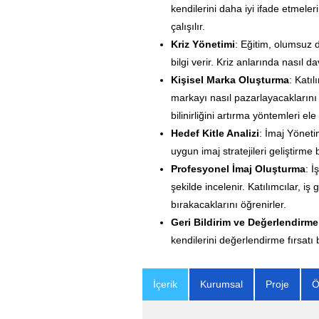
kendilerini daha iyi ifade etmeler
çalışılır.
Kriz Yönetimi
: Eğitim, olumsuz 
bilgi verir. Kriz anlarında nasıl da
Kişisel Marka Oluşturma
: Katıl
markayı nasıl pazarlayacaklarını 
bilinirliğini artırma yöntemleri ele 
Hedef Kitle Analizi
: İmaj Yönetim
uygun imaj stratejileri geliştirme 
Profesyonel İmaj Oluşturma
: İ
şekilde incelenir. Katılımcılar, iş
bırakacaklarını öğrenirler.
Geri Bildirim ve Değerlendirme
kendilerini değerlendirme fırsatı b
İçerik
Kurumsal
Proje
Ö