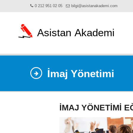
0 212 951 02 05
bilgi@asistanakademi.com
Asistan
Akademi
İmaj Yönetimi
İMAJ YÖNETİMİ EĞ