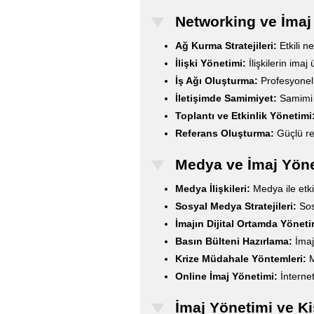
Networking ve İmaj
Ağ Kurma Stratejileri:
Etkili ne
İlişki Yönetimi:
İlişkilerin imaj
İş Ağı Oluşturma:
Profesyonel
İletişimde Samimiyet:
Samimi i
Toplantı ve Etkinlik Yönetimi
Referans Oluşturma:
Güçlü ref
Medya ve İmaj Yöne
Medya İlişkileri:
Medya ile etkil
Sosyal Medya Stratejileri:
Sosy
İmajın Dijital Ortamda Yöneti
Basın Bülteni Hazırlama:
İmajı
Krize Müdahale Yöntemleri:
M
Online İmaj Yönetimi:
İnternet
İmaj Yönetimi ve Ki