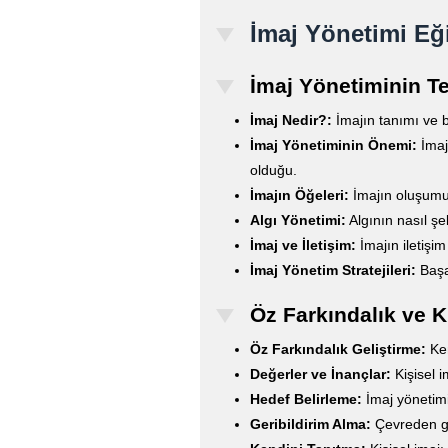
İmaj Yönetimi Eği
İmaj Yönetiminin Te
İmaj Nedir?:
İmajın tanımı ve bi
İmaj Yönetiminin Önemi:
İmaj
olduğu.
İmajın Öğeleri:
İmajın oluşumun
Algı Yönetimi:
Algının nasıl şek
İmaj ve İletişim:
İmajın iletişim
İmaj Yönetim Stratejileri:
Başar
Öz Farkındalık ve K
Öz Farkındalık Geliştirme:
Ken
Değerler ve İnançlar:
Kişisel i
Hedef Belirleme:
İmaj yönetimi
Geribildirim Alma:
Çevreden gel