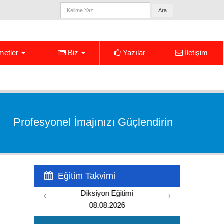
Ara
metler
Biz
Yazılar
İletişim
Profesyonel İmajınızı Güçlendirin
Eğitim Takvimi
Yönetici Asistanlığı Eğitimi
‹
›
15.08.2026