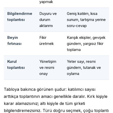
yapmak
Bilgilendirme
Duyuru ve
Geniş katılım, kısa
toplantısı
durum
sunum, tartışma yerine
aktarımı
soru-cevap
Beyin
Fikir
Karışık ekipler, gevşek
fırtınası
üretmek
gündem, yargısız fikir
toplama
Kurul
Yönetişim
Yeter sayı, resmi
toplantısı
ve resmi
gündem, tutanak ve
onay
oylama
Tabloya bakınca görünen şudur: katılımcı sayısı
arttıkça toplantının amacı genellikle daralır. Kırk kişiyle
karar alamazsınız; altı kişiyle de tüm şirketi
bilgilendiremezsiniz. Türü doğru seçmek, çoğu toplantı