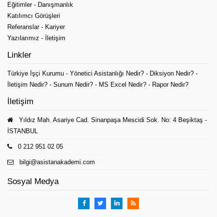
Eğitimler
-
Danışmanlık
Katılımcı Görüşleri
Referanslar
-
Kariyer
Yazılarımız
-
İletişim
Linkler
Türkiye İşçi Kurumu
-
Yönetici Asistanlığı Nedir?
-
Diksiyon Nedir?
-
İletişim Nedir?
-
Sunum Nedir?
-
MS Excel Nedir?
-
Rapor Nedir?
İletişim
Yıldız Mah. Asariye Cad. Sinanpaşa Mescidi Sok. No: 4 Beşiktaş -
İSTANBUL
0 212 951 02 05
bilgi@asistanakademi.com
Sosyal Medya