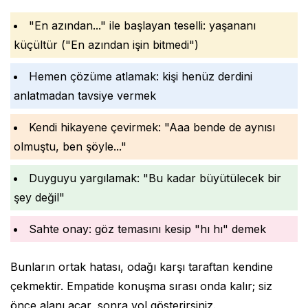
"En azından..." ile başlayan teselli: yaşananı
küçültür ("En azından işin bitmedi")
Hemen çözüme atlamak: kişi henüz derdini
anlatmadan tavsiye vermek
Kendi hikayene çevirmek: "Aaa bende de aynısı
olmuştu, ben şöyle..."
Duyguyu yargılamak: "Bu kadar büyütülecek bir
şey değil"
Sahte onay: göz temasını kesip "hı hı" demek
Bunların ortak hatası, odağı karşı taraftan kendine
çekmektir. Empatide konuşma sırası onda kalır; siz
önce alanı açar, sonra yol gösterirsiniz.