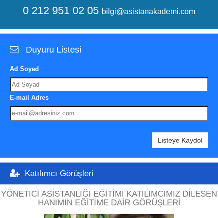
0 212 951 02 05
bilgi@asistanakademi.com
Duyuru Listesi
Ad Soyad
E-mail Adres
Listeye Kaydol
Katılımcı Görüşleri
YÖNETICI ASISTANLIĞI EĞITIMI KATILIMCIMIZ DILESEN
HANIMIN EĞITIME DAIR GÖRÜŞLERI