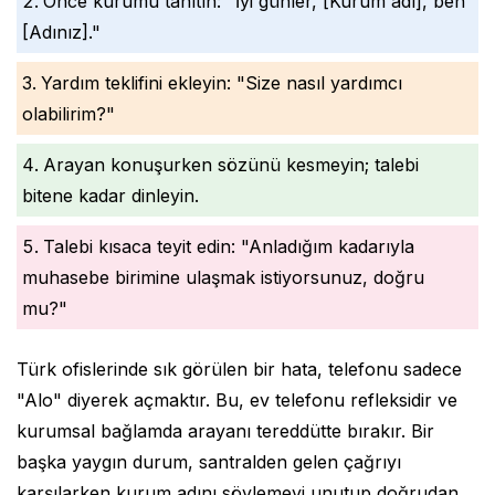
Önce kurumu tanıtın: "İyi günler, [Kurum adı], ben
[Adınız]."
Yardım teklifini ekleyin: "Size nasıl yardımcı
olabilirim?"
Arayan konuşurken sözünü kesmeyin; talebi
bitene kadar dinleyin.
Talebi kısaca teyit edin: "Anladığım kadarıyla
muhasebe birimine ulaşmak istiyorsunuz, doğru
mu?"
Türk ofislerinde sık görülen bir hata, telefonu sadece
"Alo" diyerek açmaktır. Bu, ev telefonu refleksidir ve
kurumsal bağlamda arayanı tereddütte bırakır. Bir
başka yaygın durum, santralden gelen çağrıyı
karşılarken kurum adını söylemeyi unutup doğrudan