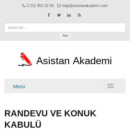
0 212 951 02 05
bilgi@asistanakademi.com
Ara
Asistan
Akademi
Menü
Menü
RANDEVU VE KONUK
KABULÜ