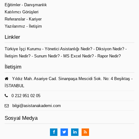
Eğitimler
-
Danışmanlık
Katılımcı Görüşleri
Referanslar
-
Kariyer
Yazılarımız
-
İletişim
Linkler
Türkiye İşçi Kurumu
-
Yönetici Asistanlığı Nedir?
-
Diksiyon Nedir?
-
İletişim Nedir?
-
Sunum Nedir?
-
MS Excel Nedir?
-
Rapor Nedir?
İletişim
Yıldız Mah. Asariye Cad. Sinanpaşa Mescidi Sok. No: 4 Beşiktaş -
İSTANBUL
0 212 951 02 05
bilgi@asistanakademi.com
Sosyal Medya