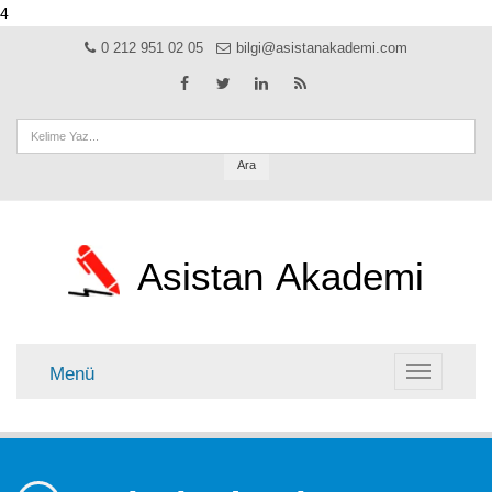
4
0 212 951 02 05
bilgi@asistanakademi.com
Ara
Asistan
Akademi
Menü
Menü