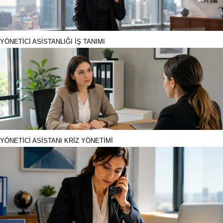
YÖNETİCİ ASİSTANLIĞI İŞ TANIMI
YÖNETİCİ ASİSTANI KRİZ YÖNETİMİ