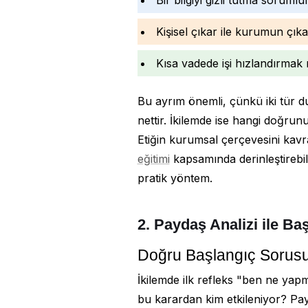
Kişisel çıkar ile kurumun çıka
Kısa vadede işi hızlandırma
Bu ayrım önemli, çünkü iki tür du
nettir. İkilemde ise hangi doğru
Etiğin kurumsal çerçevesini kav
eğitimi
kapsamında derinleştirebili
pratik yöntem.
2. Paydaş Analizi ile Ba
Doğru Başlangıç Sorus
İkilemde ilk refleks "ben ne yapm
bu karardan kim etkileniyor? Pay