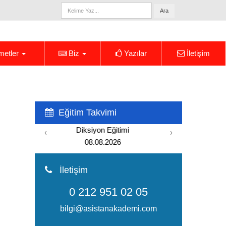
Ara
metler
Biz
Yazılar
İletişim
Eğitim Takvimi
Yönetici Asistanlığı Eğitimi
‹
›
15.08.2026
İletişim
0 212 951 02 05
bilgi@asistanakademi.com