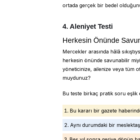
ortada gerçek bir bedel olduğunun
4. Aleniyet Testi
Herkesin Önünde Savuna
Mercekler arasında hâlâ sıkıştıys
herkesin önünde savunabilir miyi
yöneticinize, ailenize veya tüm 
muydunuz?
Bu teste birkaç pratik soru eşlik 
Bu kararı bir gazete haberin
Aynı durumdaki bir meslektaş
Beş yıl sonra geriye dönüp b