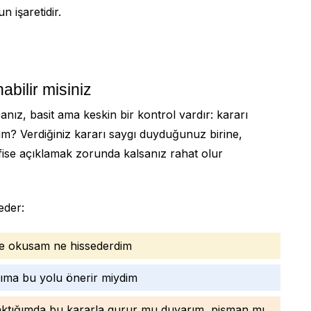
 işaretidir.
bilir misiniz
anız, basit ama keskin bir kontrol vardır: kararı
m? Verdiğiniz kararı saygı duyduğunuz birine,
ofise açıklamak zorunda kalsanız rahat olur
eder:
de okusam ne hissederdim
ıma bu yolu önerir miydim
aktığımda bu kararla gurur mu duyarım, pişman mı