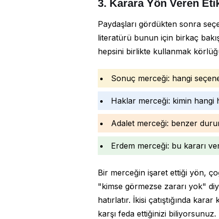
3. Karara Yön Veren Eti
Paydaşları gördükten sonra seçen
literatürü bunun için birkaç bak
hepsini birlikte kullanmak körlüğü
Sonuç merceği: hangi seçenek
Haklar merceği: kimin hangi 
Adalet merceği: benzer duru
Erdem merceği: bu kararı ver
Bir merceğin işaret ettiği yön, 
"kimse görmezse zararı yok" diye
hatırlatır. İkisi çatıştığında kara
karşı feda ettiğinizi biliyorsunuz