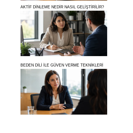
AKTİF DİNLEME NEDİR NASIL GELİŞTİRİLİR?
BEDEN DİLİ İLE GÜVEN VERME TEKNİKLERİ