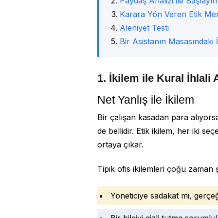
Paydaş Analizi ile Başlayın
Karara Yön Veren Etik Me
Aleniyet Testi
Bir Asistanın Masasındaki 
1. İkilem ile Kural İhlali
Net Yanlış ile İkilem
Bir çalışan kasadan para alıyorsa 
de bellidir. Etik ikilem, her iki
ortaya çıkar.
Tipik ofis ikilemleri çoğu zaman 
Yöneticiye sadakat mi, gerçe
Bir bilgiyi gizli tutma soruml