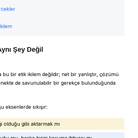
rcekler
İkilem
 Aynı Şey Değil
bu bir etik ikilem değildir; net bir yanlıştır, çözümü
 seçenekte de savunulabilir bir gerekçe bulunduğunda
şu eksenlerde sıkışır:
ği olduğu gibi aktarmak mı
uluğu mu, başka birini koruma ihtiyacı mı